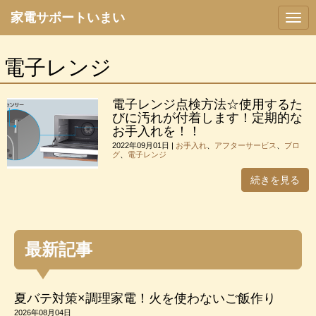
家電サポートいまい
N
a
v
i
電子レンジ
g
a
t
i
電子レンジ点検方法☆使用するた
o
びに汚れが付着します！定期的な
n
お手入れを！！
2022年09月01日
|
お手入れ
、
アフターサービス
、
ブロ
グ
、
電子レンジ
続きを見る
最新記事
夏バテ対策×調理家電！火を使わないご飯作り
2026年08月04日