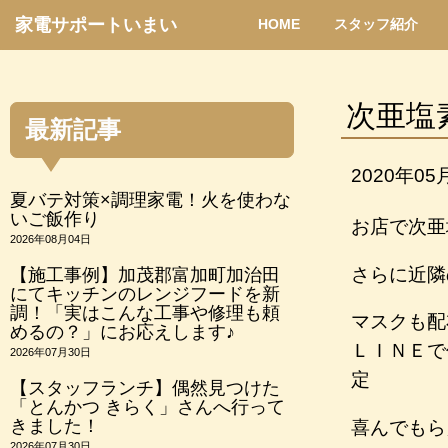
家電サポートいまい
HOME
スタッフ紹介
次亜塩
最新記事
2020年05
夏バテ対策×調理家電！火を使わな
いご飯作り
お店で次亜
2026年08月04日
さらに近隣
【施工事例】加茂郡富加町加治田
にてキッチンのレンジフードを新
調！「実はこんな工事や修理も頼
マスクも配
めるの？」にお応えします♪
ＬＩＮＥで
2026年07月30日
定
【スタッフランチ】偶然見つけた
「とんかつ きらく」さんへ行って
きました！
喜んでもら
2026年07月30日