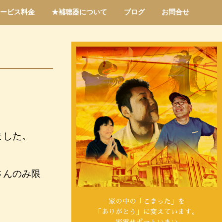
ービス料金
★補聴器について
ブログ
お問合せ
ました。
さんのみ限
家の中の「こまった」を
「ありがとう」に変えています。