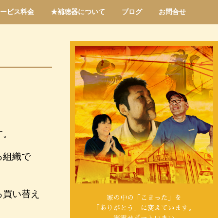
ービス料金
★補聴器について
ブログ
お問合せ
す。
る組織で
ろ買い替え
家の中の「こまった」を
「ありがとう」に変えています。