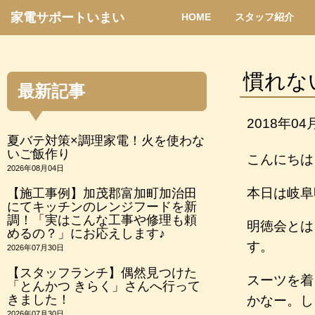
家電サポートいまい
HOME
スタッフ紹介
慣れな
最新記事
2018年04
夏バテ対策×調理家電！火を使わな
いご飯作り
こんにちは
2026年08月04日
本日は岐阜
【施工事例】加茂郡富加町加治田
にてキッチンのレンジフードを新
調！「実はこんな工事や修理も頼
明徳会とは
めるの？」にお応えします♪
す。
2026年07月30日
【スタッフランチ】偶然見つけた
スーツを着
「とんかつ きらく」さんへ行って
きました！
かなー。し
2026年07月30日