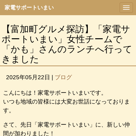
家電サポートいまい
N
a
v
i
【富加町グルメ探訪】「家電サ
g
a
ポートいまい」女性チームで
t
i
「かも」さんのランチへ行って
o
n
きました
2025年05月22日
|
ブログ
こんにちは！家電サポートいまいです。
いつも地域の皆様には大変お世話になっておりま
す。
さて、先日「家電サポートいまい」に、新しい仲
間が加わりました！